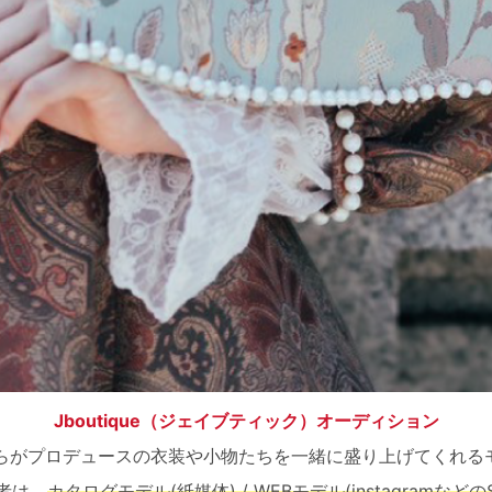
Jboutique（ジェイブティック）オーディション
&せいらがプロデュースの衣装や小物たちを一緒に盛り上げてくれ
用者は、
カタログモデル(紙媒体) / WEBモデル(instagramなどのS