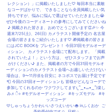
🩷しゅっちょうかわいいさつえいかい🧁 inふくおか ⁡ ご
予約受付中です☺️ ⁡ 日程𓈒𓏸︎︎︎︎