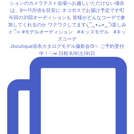
Jboutique浴衣カタログモデル撮影会🌻✨ ご予約受付
中！- ̗̀📣 日程:8/8(土)9(日