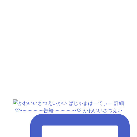
♡•·················告知·················•♡ かわいいさつえい