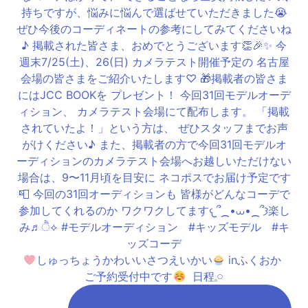
しゅっちょうかわいいさつえいかい
inふくおか ⁡
ご予約受付中です
⁡ 日程𓈒𓏸︎︎︎︎