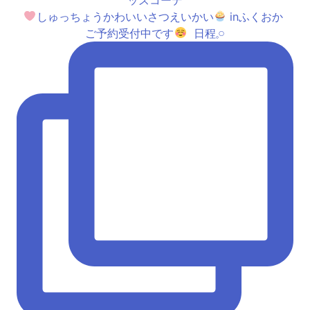
しゅっちょうかわいいさつえいかい
inふくおか ⁡
ご予約受付中です
⁡ 日程𓈒𓏸︎︎︎︎