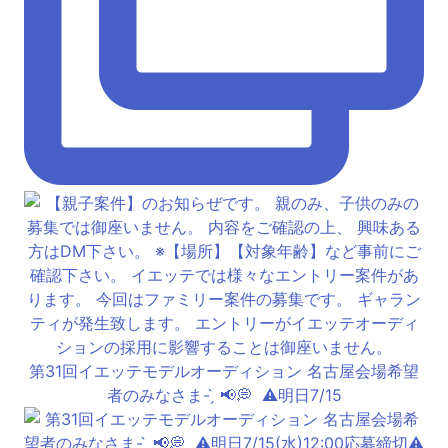
第31回イエッテモデルオーディション 名古屋会場希望
者のみなさま- ̗̀ 📢💭 ⁡ ⚠️明日7/15