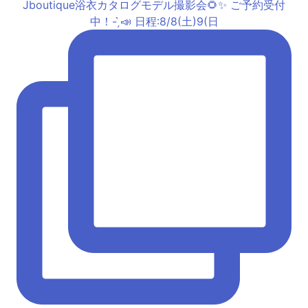
Jboutique浴衣カタログモデル撮影会🌻✨ ご予約受付
中！- ̗̀📣 日程:8/8(土)9(日