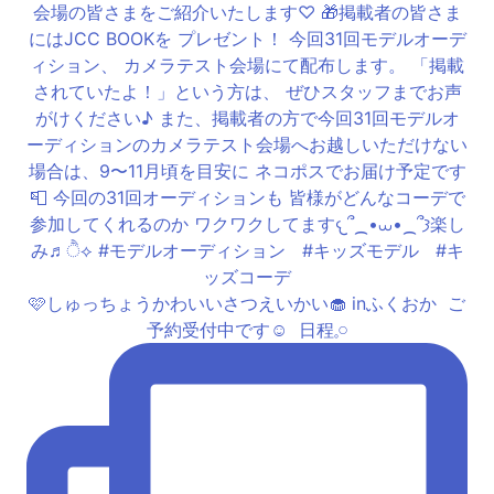
🩷しゅっちょうかわいいさつえいかい🧁 inふくおか ⁡ ご
予約受付中です☺️ ⁡ 日程𓈒𓏸︎︎︎︎