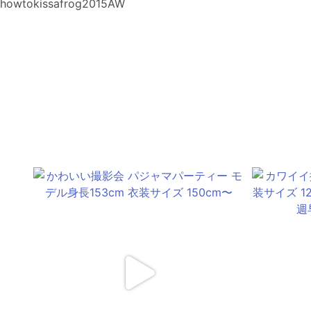
howtokissafrog2015AW