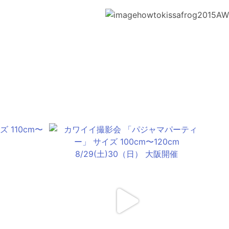
howtokissafrog2015AW