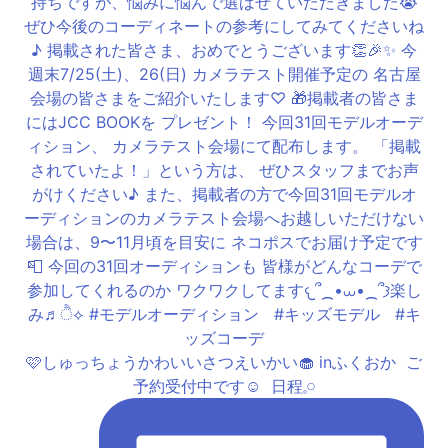
🩷しゅっちょうかわいいさつえいかい🧁 inふくおか ⁡ ご
予約受付中です☺️ ⁡ 日程𓈒𓏸︎︎︎︎