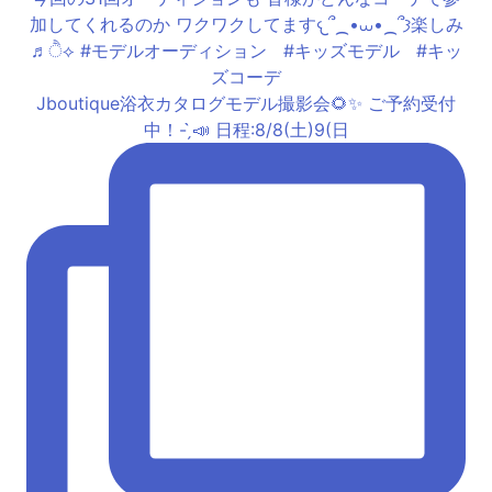
Jboutique浴衣カタログモデル撮影会🌻✨ ご予約受付
中！- ̗̀📣 日程:8/8(土)9(日