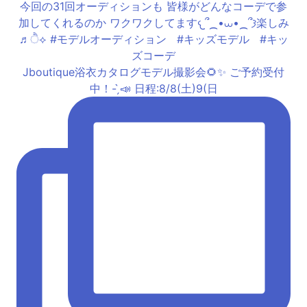
Jboutique浴衣カタログモデル撮影会🌻✨ ご予約受付
中！- ̗̀📣 日程:8/8(土)9(日