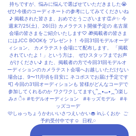
🩷しゅっちょうかわいいさつえいかい🧁 inふくおか ⁡ ご
予約受付中です☺️ ⁡ 日程𓈒𓏸︎︎︎︎