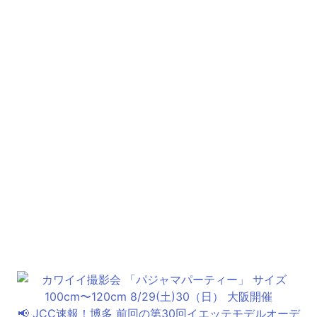
📢 JCC速報！博多 前回の第30回イエッテモデルオーデ