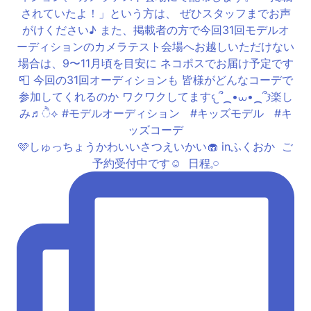
🩷しゅっちょうかわいいさつえいかい🧁 inふくおか ⁡ ご
予約受付中です☺️ ⁡ 日程𓈒𓏸︎︎︎︎