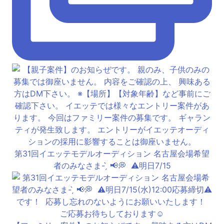
第31回イエッテモデルオーディション 名古屋会場希望
者のみなさま- ̗̀ 📢💭 ⁡ ⚠️明日7/15