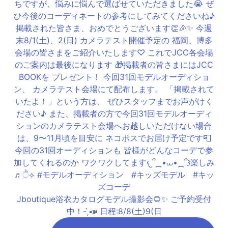
Jboutique浴衣カタログモデル撮影会🌻✨ ご予約受付
中！- ̗̀📣 日程:8/8(土)9(日