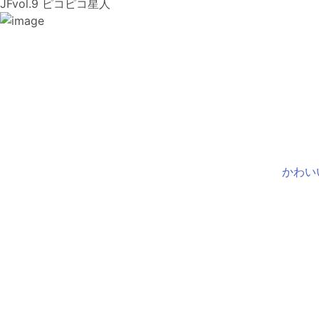
JFvol.9 ピコピコ星人
かわい